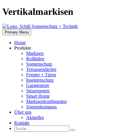
Skip
Vertikalmarkisen
to
content
Primary Menu
Home
Produkte
Markisen
Rollläden
Sonnenschutz
Terrassendächer
Fenster + Türen
Insektenschutz
Garagentore
Steuerungen
Smart Home
Markisenkonfigurator
Sonnenkompass
Über uns
Aktuelles
Kontakt
Suche:
Suche