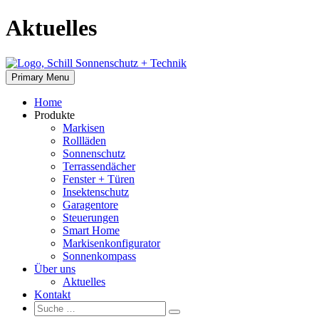
Skip
Aktuelles
to
content
Primary Menu
Home
Produkte
Markisen
Rollläden
Sonnenschutz
Terrassendächer
Fenster + Türen
Insektenschutz
Garagentore
Steuerungen
Smart Home
Markisenkonfigurator
Sonnenkompass
Über uns
Aktuelles
Kontakt
Suche:
Suche