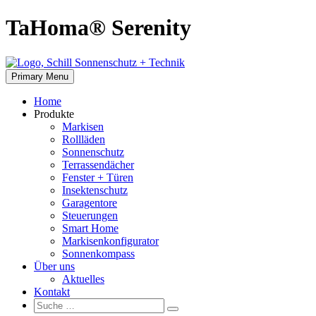
Skip
TaHoma® Serenity
to
content
Primary Menu
Home
Produkte
Markisen
Rollläden
Sonnenschutz
Terrassendächer
Fenster + Türen
Insektenschutz
Garagentore
Steuerungen
Smart Home
Markisenkonfigurator
Sonnenkompass
Über uns
Aktuelles
Kontakt
Suche:
Suche