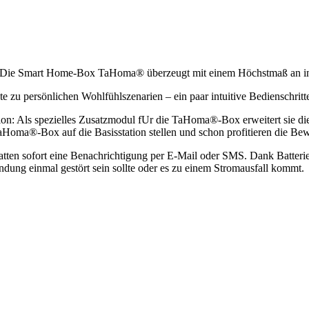
er: Die Smart Home-Box TaHoma® überzeugt mit einem Höchstmaß an in
te zu persönlichen Wohlfühlszenarien – ein paar intuitive Bedienschrit
tation: Als spezielles Zusatzmodul fUr die TaHoma®-Box erweitert sie
oma®-Box auf die Basisstation stellen und schon profitieren die B
erhatten sofort eine Benachrichtigung per E-Mail oder SMS. Dank Batte
bindung einmal gestört sein sollte oder es zu einem Stromausfall kommt.