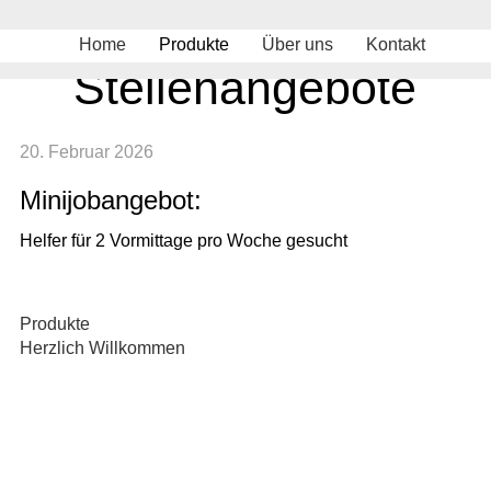
Skip
to
Home
Produkte
Über uns
Kontakt
content
Stellenangebote
20. Februar 2026
Minijobangebot:
Helfer für 2 Vormittage pro Woche gesucht
Produkte
Beitragsnavigation
Herzlich Willkommen