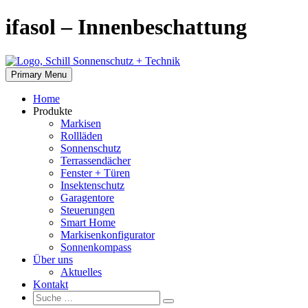
Skip
ifasol – Innenbeschattung
to
content
Primary Menu
Home
Produkte
Markisen
Rollläden
Sonnenschutz
Terrassendächer
Fenster + Türen
Insektenschutz
Garagentore
Steuerungen
Smart Home
Markisenkonfigurator
Sonnenkompass
Über uns
Aktuelles
Kontakt
Suche:
Suche