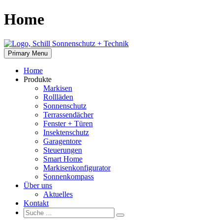
Skip
Home
to
content
Primary Menu
Home
Produkte
Markisen
Rollläden
Sonnenschutz
Terrassendächer
Fenster + Türen
Insektenschutz
Garagentore
Steuerungen
Smart Home
Markisenkonfigurator
Sonnenkompass
Über uns
Aktuelles
Kontakt
Suche:
Suche