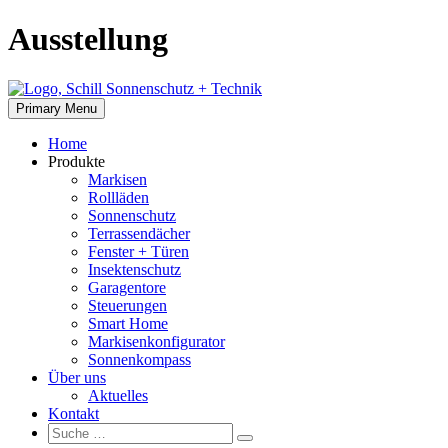
Skip
Ausstellung
to
content
Primary Menu
Home
Produkte
Markisen
Rollläden
Sonnenschutz
Terrassendächer
Fenster + Türen
Insektenschutz
Garagentore
Steuerungen
Smart Home
Markisenkonfigurator
Sonnenkompass
Über uns
Aktuelles
Kontakt
Suche:
Suche