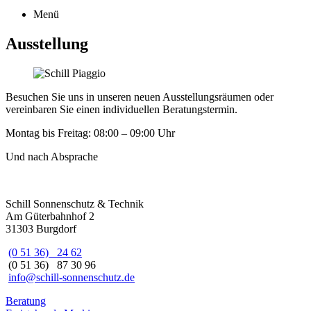
Menü
Ausstellung
Besuchen Sie uns in unseren neuen Ausstellungsräumen oder
vereinbaren Sie einen individuellen Beratungstermin.
Montag bis Freitag: 08:00 – 09:00 Uhr
Und nach Absprache
Schill Sonnenschutz & Technik
Am Güterbahnhof 2
31303 Burgdorf
(0 51 36) 24 62
(0 51 36) 87 30 96
info@schill-sonnenschutz.de
Beitragsnavigation
Beratung