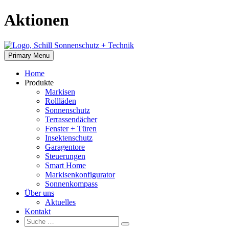
Skip
Aktionen
to
content
Primary Menu
Home
Produkte
Markisen
Rollläden
Sonnenschutz
Terrassendächer
Fenster + Türen
Insektenschutz
Garagentore
Steuerungen
Smart Home
Markisenkonfigurator
Sonnenkompass
Über uns
Aktuelles
Kontakt
Suche:
Suche