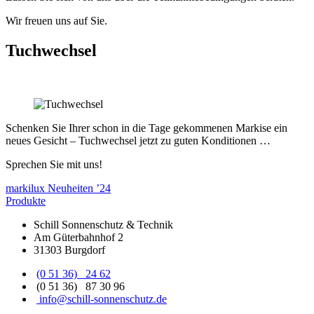
Wir freuen uns auf Sie.
Tuchwechsel
Schenken Sie Ihrer schon in die Tage gekommenen Markise ein
neues Gesicht – Tuchwechsel jetzt zu guten Konditionen …
Sprechen Sie mit uns!
Beitragsnavigation
markilux Neuheiten ’24
Produkte
Schill Sonnenschutz & Technik
Am Güterbahnhof 2
31303 Burgdorf
(0 51 36) 24 62
(0 51 36) 87 30 96
info@schill-sonnenschutz.de